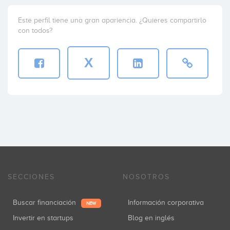
Este perfil tiene una gran apariencia. ¿Quieres compartirlo
con todos?
X
SECCIONES
NOSOTROS
Buscar financiación
Información corporativa
NEW
Invertir en startups
Blog en inglés