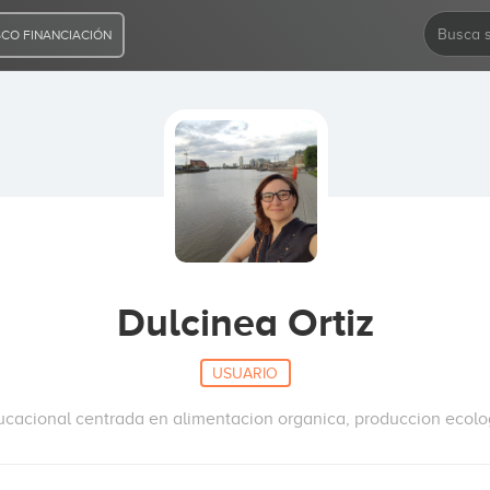
CO FINANCIACIÓN
Dulcinea Ortiz
USUARIO
cacional centrada en alimentacion organica, produccion ecolog