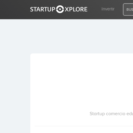
Invertir
BUS
BUSCO FINANCIACIÓN
REGISTRO
ACCESO
Inicio
Invertir
Startup comercio edu