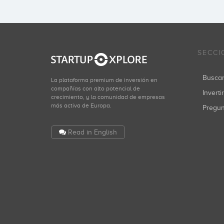
SECCI
Busca
La plataforma premium de inversión en
compañías con alto potencial de
Inverti
crecimiento, y la comunidad de empresas
más activa de Europa.
Pregu
Read in English