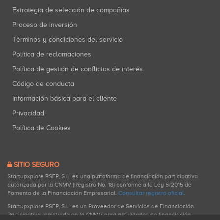
Estrategia de selección de compañías
Proceso de inversión
Términos y condiciones del servicio
Política de reclamaciones
Política de gestión de conflictos de interés
Código de conducta
Información básica para el cliente
Privacidad
Política de Cookies
SITIO SEGURO
Startupxplore PSFP, S.L. es una plataforma de financiación participativa
autorizada por la CNMV (Registro No. 18) conforme a la Ley 5/2015 de
Fomento de la Financiación Empresarial.
Consultar registro oficial
.
Startupxplore PSFP, S.L. es un Proveedor de Servicios de Financiación
Participativa registrado en la CNMV para actividades de financiación