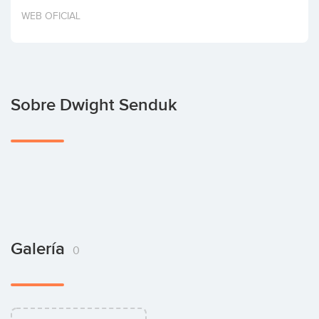
Invertir
WEB OFICIAL
Sobre Dwight Senduk
Galería
0