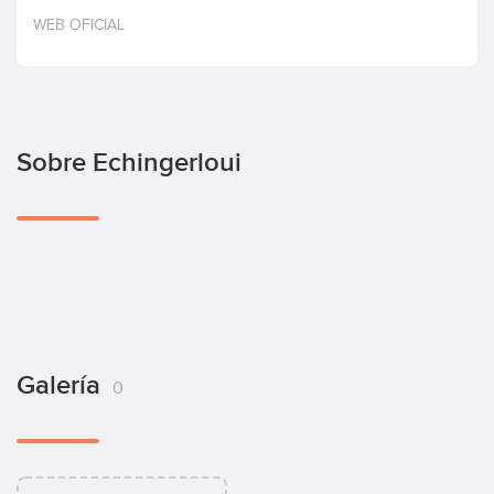
Invertir
WEB OFICIAL
Sobre Echingerloui
Galería
0