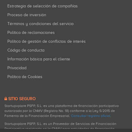
Estrategia de selección de compañías
Proceso de inversión
Términos y condiciones del servicio
Política de reclamaciones
Política de gestión de conflictos de interés
Código de conducta
Información básica para el cliente
Privacidad
Política de Cookies
SITIO SEGURO
Startupxplore PSFP, S.L. es una plataforma de financiación participativa
autorizada por la CNMV (Registro No. 18) conforme a la Ley 5/2015 de
Fomento de la Financiación Empresarial.
Consultar registro oficial
.
Startupxplore PSFP, S.L. es un Proveedor de Servicios de Financiación
Participativa registrado en la CNMV para actividades de financiación