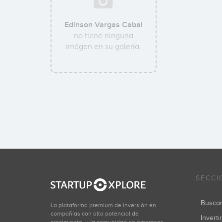
Edinson Vargas Cabal
no tiene ninguna
imágen en su galería.
SECCI
Busca
La plataforma premium de inversión en
compañías con alto potencial de
Inverti