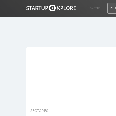
Invertir
BUS
BUSCO FINANCIACIÓN
REGISTRO
ACCESO
Inicio
Invertir
SECTORES