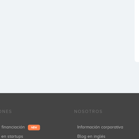
ONES
NOSOTROS
r financiación
Información corporativa
NEW
r en startups
Blog en inglés