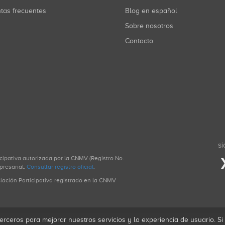
ntas frecuentes
Blog en español
Sobre nosotros
Contacto
SÍ
icipativa autorizada por la CNMV (Registro No.
presarial.
Consultar registro oficial
.
ciación Participativa registrado en la CNMV
erceros para mejorar nuestros servicios y la experiencia de usuario. S