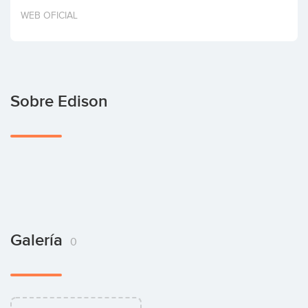
Invertir
WEB OFICIAL
Sobre Edison
Galería
0