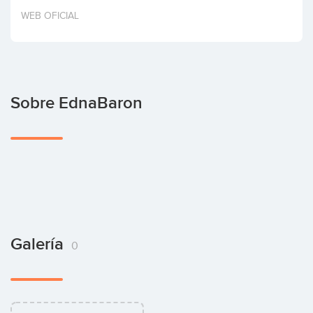
Invertir
WEB OFICIAL
Sobre EdnaBaron
Galería
0