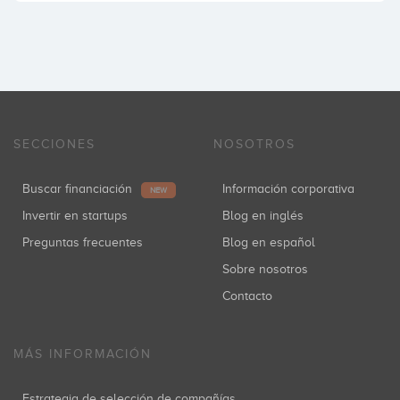
SECCIONES
NOSOTROS
Buscar financiación
Información corporativa
NEW
Invertir en startups
Blog en inglés
Preguntas frecuentes
Blog en español
Sobre nosotros
Contacto
MÁS INFORMACIÓN
Estrategia de selección de compañías