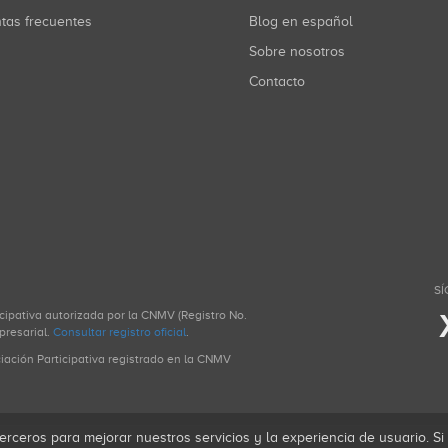
ntas frecuentes
Blog en español
Sobre nosotros
Contacto
SÍ
icipativa autorizada por la CNMV (Registro No.
presarial.
Consultar registro oficial
.
ciación Participativa registrado en la CNMV
erceros para mejorar nuestros servicios y la experiencia de usuario. S