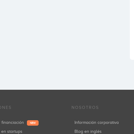
ONES
NOSOTROS
r financiación
Información corporativa
NEW
r en startups
Blog en inglés