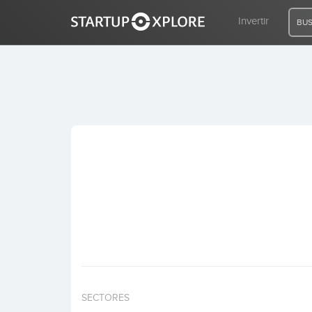
Invertir
BUS
BUSCO FINANCIACIÓN
REGISTRO
ACCESO
Inicio
Invertir
SECTORES