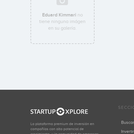
Eduard Kimmari
no
tiene ninguna imágen
en su galería.
SECCI
Busca
La plataforma premium de inversión en
compañías con alto potencial de
Inverti