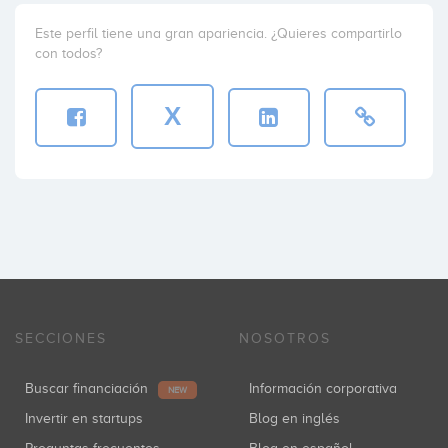
Este perfil tiene una gran apariencia. ¿Quieres compartirlo
con todos?
X
SECCIONES
NOSOTROS
Buscar financiación
Información corporativa
NEW
Invertir en startups
Blog en inglés