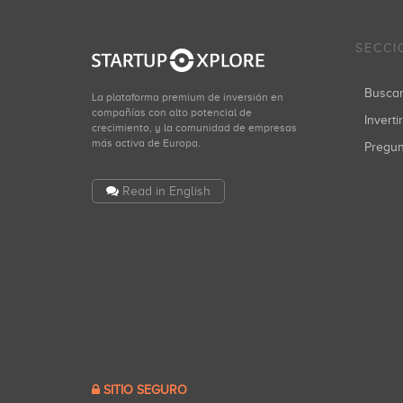
SECCI
Busca
La plataforma premium de inversión en
compañías con alto potencial de
Inverti
crecimiento, y la comunidad de empresas
más activa de Europa.
Pregu
Read in English
SITIO SEGURO