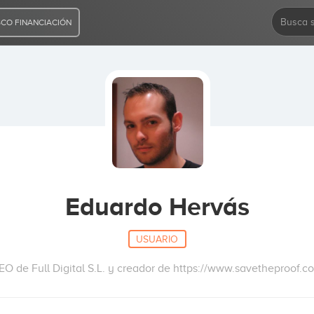
CO FINANCIACIÓN
Eduardo Hervás
USUARIO
EO de Full Digital S.L. y creador de https://www.savetheproof.c