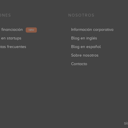
ONES
NOSOTROS
r financiación
Información corporativa
NEW
r en startups
Blog en inglés
ntas frecuentes
Blog en español
Sobre nosotros
Contacto
SÍ