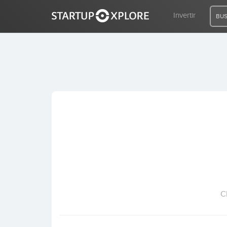
Invertir
BUS
BUSCO FINANCIACIÓN
REGISTRO
ACCESO
Inicio
Invertir
C