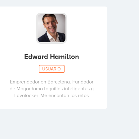
Edward Hamilton
USUARIO
Emprendedor en Barcelona. Fundador
de Mayordomo taquillas inteligentes y
Lavalocker. Me encantan los retos