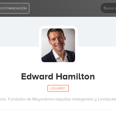
CO FINANCIACIÓN
Edward Hamilton
USUARIO
na. Fundador de Mayordomo taquillas inteligentes y Lavalocker