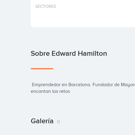
SECTORES
Sobre Edward Hamilton
 Emprendedor en Barcelona. Fundador de Mayordomo taquillas inteligentes y Lavalocker. Me 
encantan los retos
Galería
0