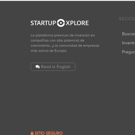
SECCI
Busca
La plataforma premium de inversión en
compañías con alto potencial de
Inverti
crecimiento, y la comunidad de empresas
más activa de Europa.
Pregu
Read in English
SITIO SEGURO