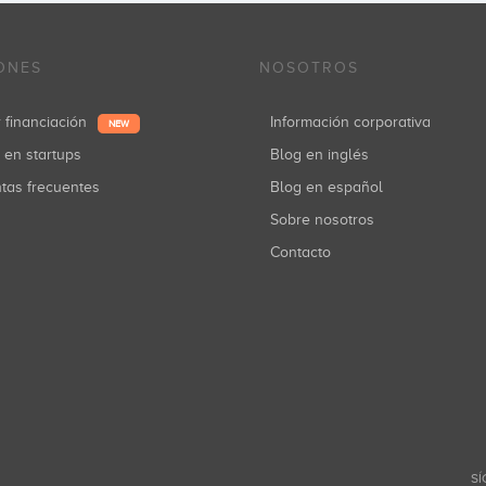
ONES
NOSOTROS
r financiación
Información corporativa
NEW
r en startups
Blog en inglés
ntas frecuentes
Blog en español
Sobre nosotros
Contacto
SÍ