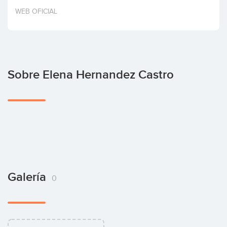
Invertir
WEB OFICIAL
Sobre Elena Hernandez Castro
Galería
0