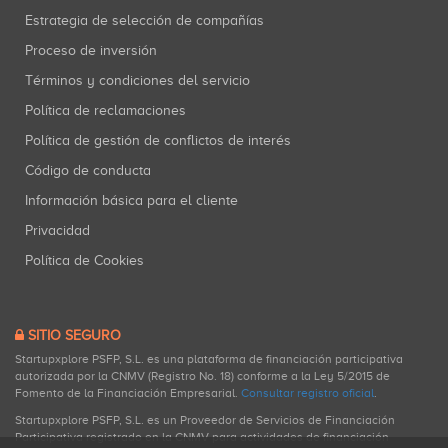
Estrategia de selección de compañías
Proceso de inversión
Términos y condiciones del servicio
Política de reclamaciones
Política de gestión de conflictos de interés
Código de conducta
Información básica para el cliente
Privacidad
Política de Cookies
SITIO SEGURO
Startupxplore PSFP, S.L. es una plataforma de financiación participativa
autorizada por la CNMV (Registro No. 18) conforme a la Ley 5/2015 de
Fomento de la Financiación Empresarial.
Consultar registro oficial
.
Startupxplore PSFP, S.L. es un Proveedor de Servicios de Financiación
Participativa registrado en la CNMV para actividades de financiación