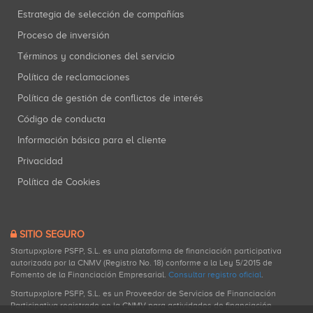
Estrategia de selección de compañías
Proceso de inversión
Términos y condiciones del servicio
Política de reclamaciones
Política de gestión de conflictos de interés
Código de conducta
Información básica para el cliente
Privacidad
Política de Cookies
SITIO SEGURO
Startupxplore PSFP, S.L. es una plataforma de financiación participativa
autorizada por la CNMV (Registro No. 18) conforme a la Ley 5/2015 de
Fomento de la Financiación Empresarial.
Consultar registro oficial
.
Startupxplore PSFP, S.L. es un Proveedor de Servicios de Financiación
Participativa registrado en la CNMV para actividades de financiación