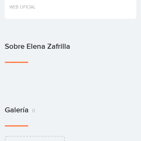
Invertir
WEB OFICIAL
Sobre Elena Zafrilla
Galería
0