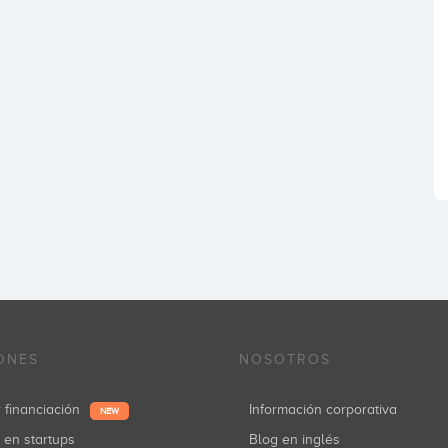
ONES
NOSOTROS
r financiación
Información corporativa
NEW
r en startups
Blog en inglés