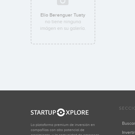
Elio Berenguer Tuaty
no tiene ninguna
imágen en su galería.
SECCI
Busca
La plataforma premium de inversión en
compañías con alto potencial de
Inverti