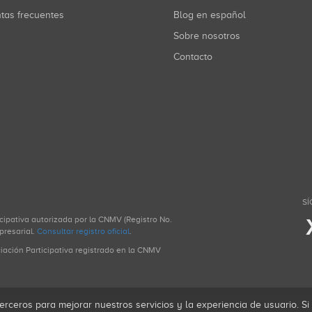
ntas frecuentes
Blog en español
Sobre nosotros
Contacto
SÍ
icipativa autorizada por la CNMV (Registro No.
presarial.
Consultar registro oficial
.
ciación Participativa registrado en la CNMV
erceros para mejorar nuestros servicios y la experiencia de usuario. S