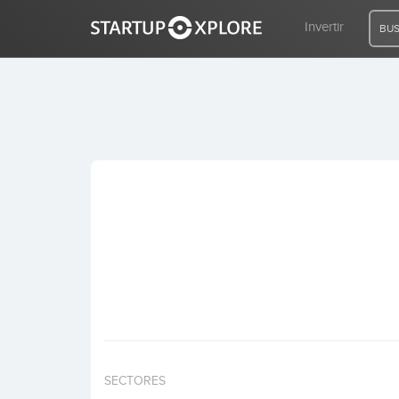
Invertir
BUS
BUSCO FINANCIACIÓN
REGISTRO
ACCESO
Inicio
Invertir
SECTORES