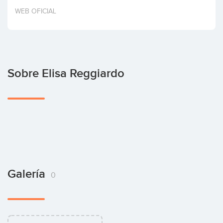
Invertir
WEB OFICIAL
Sobre Elisa Reggiardo
Galería
0