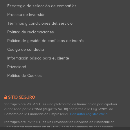
Estrategia de selección de compañías
Proceso de inversión
Términos y condiciones del servicio
Política de reclamaciones
Política de gestión de conflictos de interés
Código de conducta
Información básica para el cliente
Privacidad
Política de Cookies
SITIO SEGURO
Startupxplore PSFP, S.L. es una plataforma de financiación participativa
autorizada por la CNMV (Registro No. 18) conforme a la Ley 5/2015 de
Fomento de la Financiación Empresarial.
Consultar registro oficial
.
Startupxplore PSFP, S.L. es un Proveedor de Servicios de Financiación
Participativa registrado en la CNMV para actividades de financiación