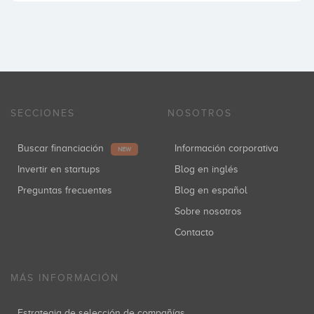
SECCIONES
NOSOTROS
Buscar financiación
Información corporativa
NEW
Invertir en startups
Blog en inglés
Preguntas frecuentes
Blog en español
Sobre nosotros
Contacto
MÁS INFORMACIÓN
Estrategia de selección de compañías