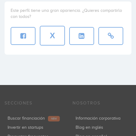
Este perfil tiene una gran apariencia. ¿Quieres compartirlo
con todos?
X
SECCIONES
NOSOTROS
Buscar financiación
Información corporativa
NEW
Invertir en startups
Blog en inglés