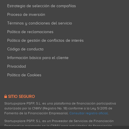
Estrategia de selección de compañías
Proceso de inversión
Términos y condiciones del servicio
Política de reclamaciones
Política de gestión de conflictos de interés
Código de conducta
Información básica para el cliente
Privacidad
Política de Cookies
SITIO SEGURO
Startupxplore PSFP, S.L. es una plataforma de financiación participativa
autorizada por la CNMV (Registro No. 18) conforme a la Ley 5/2015 de
Fomento de la Financiación Empresarial.
Consultar registro oficial
.
Startupxplore PSFP, S.L. es un Proveedor de Servicios de Financiación
Participativa registrado en la CNMV para actividades de financiación