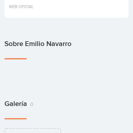
Invertir
WEB OFICIAL
Sobre Emilio Navarro
Galería
0