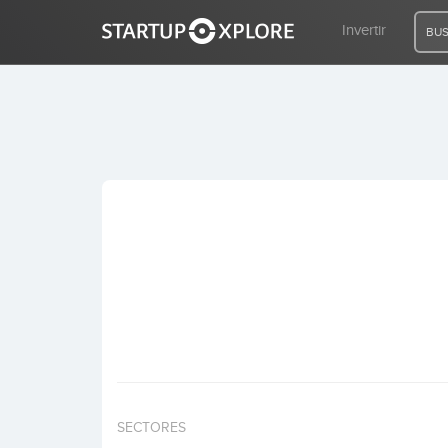
Invertir
BUS
BUSCO FINANCIACIÓN
REGISTRO
ACCESO
Inicio
Invertir
SECTORES