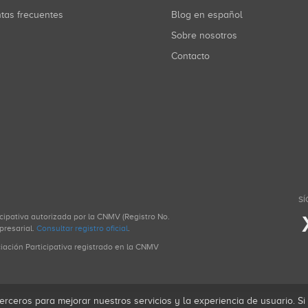
ntas frecuentes
Blog en español
Sobre nosotros
Contacto
SÍ
icipativa autorizada por la CNMV (Registro No.
presarial.
Consultar registro oficial
.
ciación Participativa registrado en la CNMV
erceros para mejorar nuestros servicios y la experiencia de usuario. S