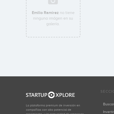
Emilio Ramirez
no tiene
ninguna imágen en su
galería.
SECCI
Busca
La plataforma premium de inversión en
compañías con alto potencial de
Inverti