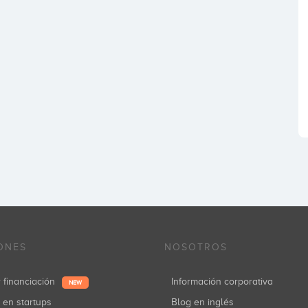
ONES
NOSOTROS
r financiación
Información corporativa
NEW
r en startups
Blog en inglés