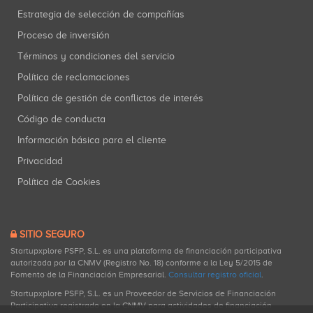
Estrategia de selección de compañías
Proceso de inversión
Términos y condiciones del servicio
Política de reclamaciones
Política de gestión de conflictos de interés
Código de conducta
Información básica para el cliente
Privacidad
Política de Cookies
SITIO SEGURO
Startupxplore PSFP, S.L. es una plataforma de financiación participativa
autorizada por la CNMV (Registro No. 18) conforme a la Ley 5/2015 de
Fomento de la Financiación Empresarial.
Consultar registro oficial
.
Startupxplore PSFP, S.L. es un Proveedor de Servicios de Financiación
Participativa registrado en la CNMV para actividades de financiación