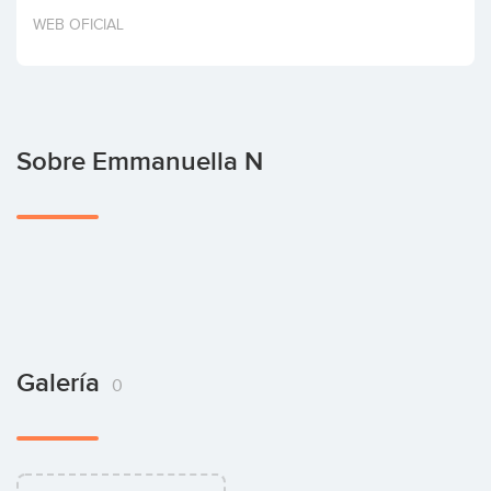
Invertir
WEB OFICIAL
Sobre Emmanuella N
Galería
0