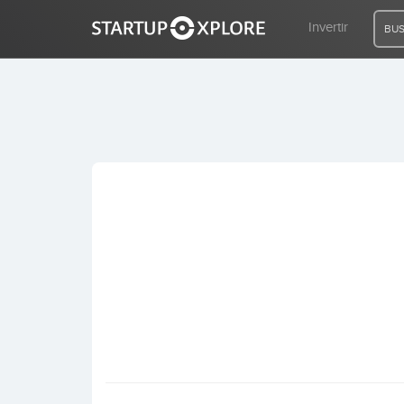
Invertir
BUS
BUSCO FINANCIACIÓN
REGISTRO
ACCESO
Inicio
Invertir