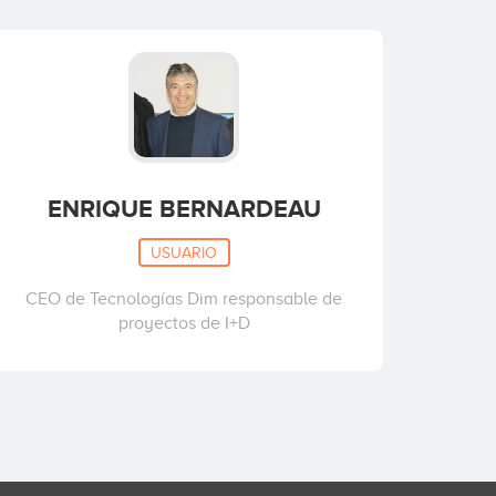
ENRIQUE BERNARDEAU
USUARIO
CEO de Tecnologías Dim responsable de
proyectos de I+D