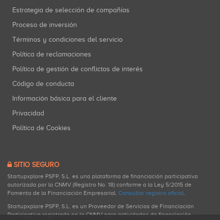
Estrategia de selección de compañías
Proceso de inversión
Términos y condiciones del servicio
Política de reclamaciones
Política de gestión de conflictos de interés
Código de conducta
Información básica para el cliente
Privacidad
Política de Cookies
SITIO SEGURO
Startupxplore PSFP, S.L. es una plataforma de financiación participativa
autorizada por la CNMV (Registro No. 18) conforme a la Ley 5/2015 de
Fomento de la Financiación Empresarial.
Consultar registro oficial
.
Startupxplore PSFP, S.L. es un Proveedor de Servicios de Financiación
Participativa registrado en la CNMV para actividades de financiación