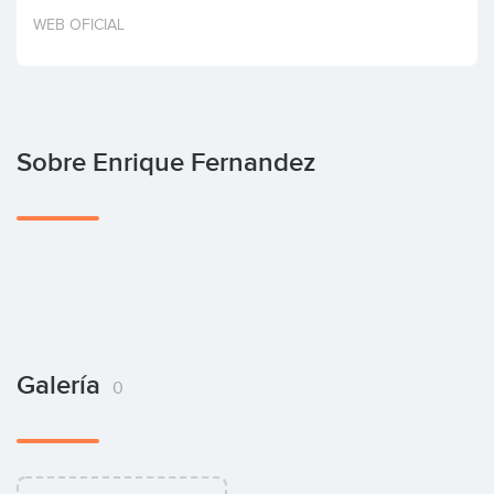
Invertir
WEB OFICIAL
Sobre Enrique Fernandez
Galería
0