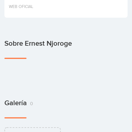
Invertir
WEB OFICIAL
Sobre Ernest Njoroge
Galería
0