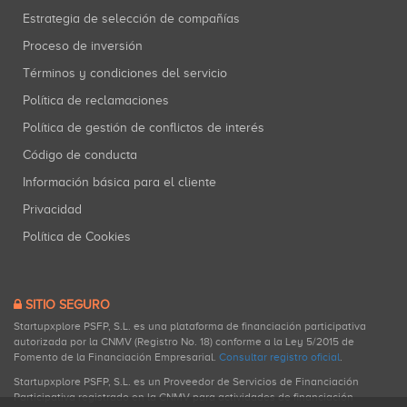
Estrategia de selección de compañías
Proceso de inversión
Términos y condiciones del servicio
Política de reclamaciones
Política de gestión de conflictos de interés
Código de conducta
Información básica para el cliente
Privacidad
Política de Cookies
SITIO SEGURO
Startupxplore PSFP, S.L. es una plataforma de financiación participativa
autorizada por la CNMV (Registro No. 18) conforme a la Ley 5/2015 de
Fomento de la Financiación Empresarial.
Consultar registro oficial
.
Startupxplore PSFP, S.L. es un Proveedor de Servicios de Financiación
Participativa registrado en la CNMV para actividades de financiación