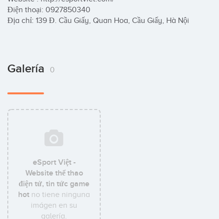
Điện thoại: 0927850340

Địa chỉ: 139 Đ. Cầu Giấy, Quan Hoa, Cầu Giấy, Hà Nội
Galería
0
eSport Việt -
Website thể thao
điện tử, tin tức game
hot
no tiene ninguna
imágen en su
galería.