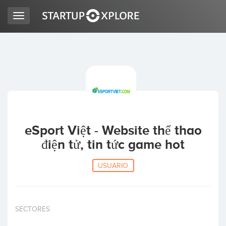
Toggle
navigation
BUSCO FINANCIACIÓN
REGISTRO
ACCESO
eSport Việt - Website thể thao
điện tử, tin tức game hot
USUARIO
Inicio
SECTORES