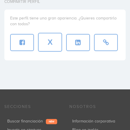
COMPARTIR PERFIL
Este perfil tiene una gran apariencia. ¿Quieres compartirlo
con todos?
X
SECCIONES
NOSOTROS
Buscar financiación
Información corporativa
NEW
Invertir en startups
Blog en inglés