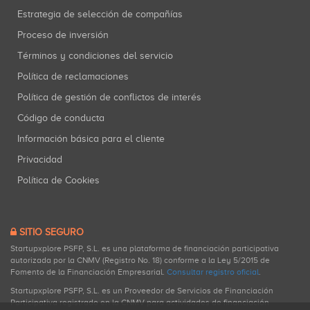
Estrategia de selección de compañías
Proceso de inversión
Términos y condiciones del servicio
Política de reclamaciones
Política de gestión de conflictos de interés
Código de conducta
Información básica para el cliente
Privacidad
Política de Cookies
SITIO SEGURO
Startupxplore PSFP, S.L. es una plataforma de financiación participativa
autorizada por la CNMV (Registro No. 18) conforme a la Ley 5/2015 de
Fomento de la Financiación Empresarial.
Consultar registro oficial
.
Startupxplore PSFP, S.L. es un Proveedor de Servicios de Financiación
Participativa registrado en la CNMV para actividades de financiación