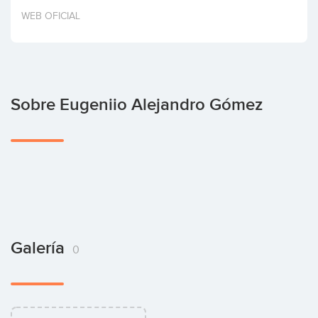
Invertir
WEB OFICIAL
Sobre Eugeniio Alejandro Gómez
Galería
0