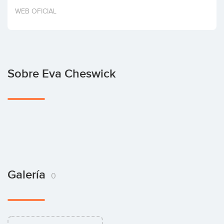
Invertir
WEB OFICIAL
Sobre Eva Cheswick
Galería
0