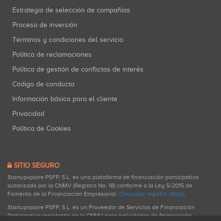
Estrategia de selección de compañías
Proceso de inversión
Términos y condiciones del servicio
Política de reclamaciones
Política de gestión de conflictos de interés
Código de conducta
Información básica para el cliente
Privacidad
Política de Cookies
SITIO SEGURO
Startupxplore PSFP, S.L. es una plataforma de financiación participativa
autorizada por la CNMV (Registro No. 18) conforme a la Ley 5/2015 de
Fomento de la Financiación Empresarial.
Consultar registro oficial
.
Startupxplore PSFP, S.L. es un Proveedor de Servicios de Financiación
Participativa registrado en la CNMV para actividades de financiación