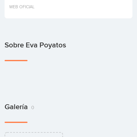
Invertir
WEB OFICIAL
Sobre Eva Poyatos
Galería
0