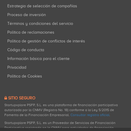
Estrategia de selección de compañías
Proceso de inversión
Términos y condiciones del servicio
Política de reclamaciones
Política de gestión de conflictos de interés
Código de conducta
Información básica para el cliente
Privacidad
Política de Cookies
SITIO SEGURO
Startupxplore PSFP, S.L. es una plataforma de financiación participativa
autorizada por la CNMV (Registro No. 18) conforme a la Ley 5/2015 de
Fomento de la Financiación Empresarial.
Consultar registro oficial
.
Startupxplore PSFP, S.L. es un Proveedor de Servicios de Financiación
Participativa registrado en la CNMV para actividades de financiación