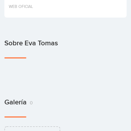
Invertir
WEB OFICIAL
Sobre Eva Tomas
Galería
0