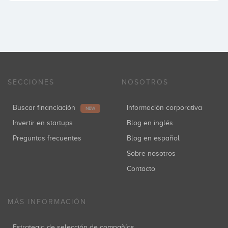
SECCIONES
NOSOTROS
Buscar financiación
Información corporativa
NEW
Invertir en startups
Blog en inglés
Preguntas frecuentes
Blog en español
Sobre nosotros
Contacto
MÁS INFORMACIÓN
Estrategia de selección de compañías