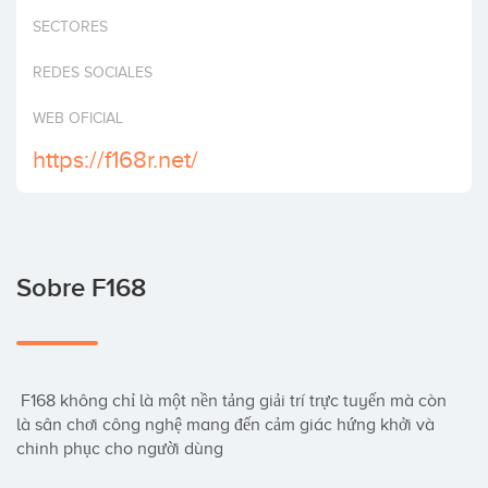
Invertir
SECTORES
REDES SOCIALES
WEB OFICIAL
https://f168r.net/
Sobre F168
 F168 không chỉ là một nền tảng giải trí trực tuyến mà còn 
là sân chơi công nghệ mang đến cảm giác hứng khởi và 
chinh phục cho người dùng