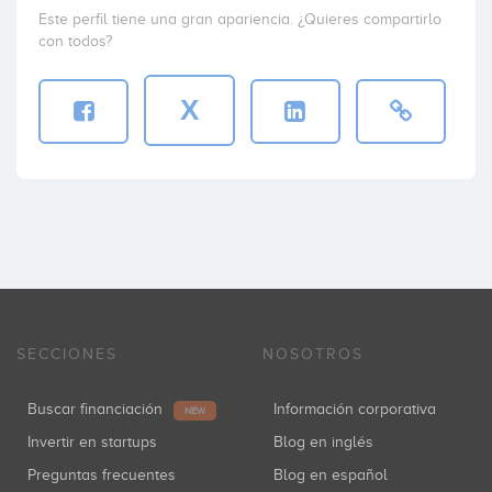
Este perfil tiene una gran apariencia. ¿Quieres compartirlo
con todos?
X
SECCIONES
NOSOTROS
Buscar financiación
Información corporativa
NEW
Invertir en startups
Blog en inglés
Preguntas frecuentes
Blog en español