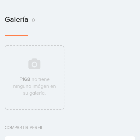
Galería
0
F168
no tiene
ninguna imágen en
su galería.
COMPARTIR PERFIL