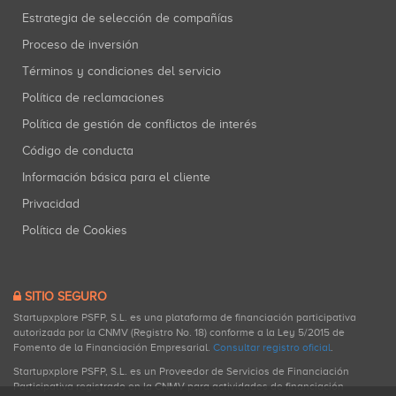
Estrategia de selección de compañías
Proceso de inversión
Términos y condiciones del servicio
Política de reclamaciones
Política de gestión de conflictos de interés
Código de conducta
Información básica para el cliente
Privacidad
Política de Cookies
SITIO SEGURO
Startupxplore PSFP, S.L. es una plataforma de financiación participativa
autorizada por la CNMV (Registro No. 18) conforme a la Ley 5/2015 de
Fomento de la Financiación Empresarial.
Consultar registro oficial
.
Startupxplore PSFP, S.L. es un Proveedor de Servicios de Financiación
Participativa registrado en la CNMV para actividades de financiación