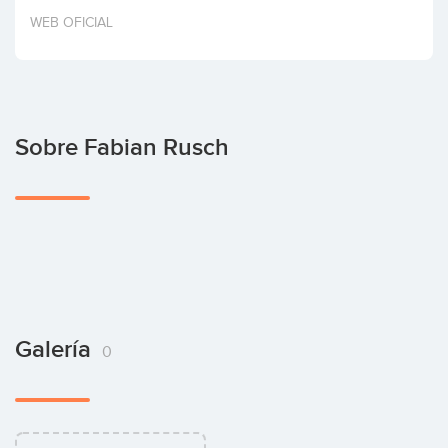
Invertir
WEB OFICIAL
Sobre Fabian Rusch
Galería
0