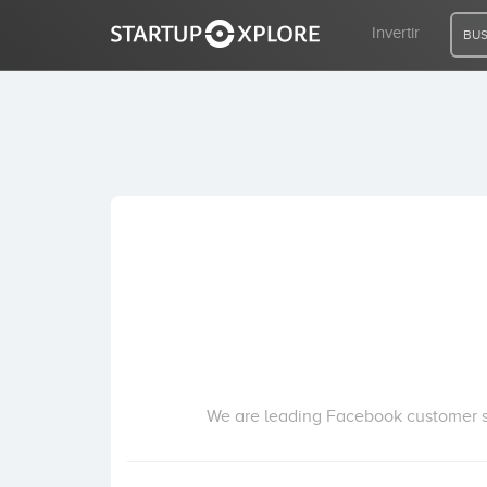
Invertir
BUS
BUSCO FINANCIACIÓN
REGISTRO
ACCESO
Inicio
Invertir
We are leading Facebook customer ser