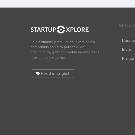
SECCI
Busca
La plataforma premium de inversión en
compañías con alto potencial de
Inverti
crecimiento, y la comunidad de empresas
más activa de Europa.
Pregu
Read in English