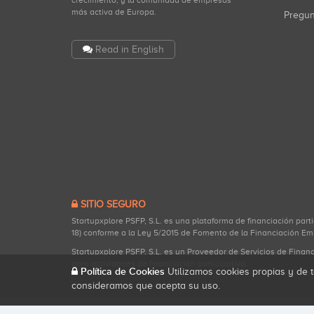
crecimiento, y la comunidad de empresas
más activa de Europa.
Pregu
Read in English
SITIO SEGURO
Startupxplore PSFP, S.L. es una plataforma de financiación part
18) conforme a la Ley 5/2015 de Fomento de la Financiación Em
Startupxplore PSFP, S.L. es un Proveedor de Servicios de Finan
para actividades de financiación participativa.
Política de Cookies
Utilizamos cookies propias y de t
consideramos que acepta su uso.