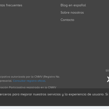
ntas frecuentes
Blog en español
Sobre nosotros
Contacto
SÍ
icipativa autorizada por la CNMV (Registro No.
presarial.
Consultar registro oficial
.
ciación Participativa registrado en la CNMV
erceros para mejorar nuestros servicios y la experiencia de usuario. S