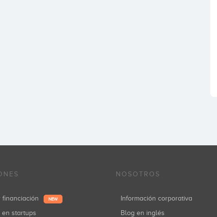
ONES
NOSOTROS
r financiación
Información corporativa
NEW
r en startups
Blog en inglés