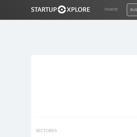
Invertir
BUS
BUSCO FINANCIACIÓN
REGISTRO
ACCESO
Inicio
Invertir
SECTORES