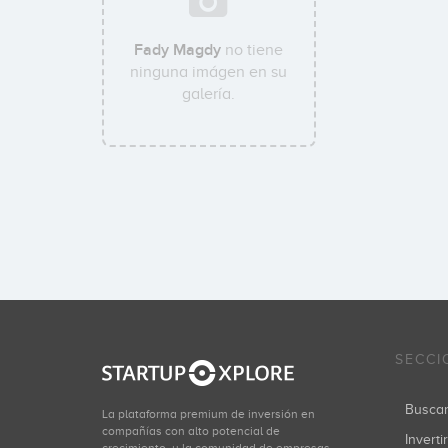
Fady Magdy
no tiene
ninguna imágen en su
galería.
SECCI
Busca
La plataforma premium de inversión en
compañías con alto potencial de
Inverti