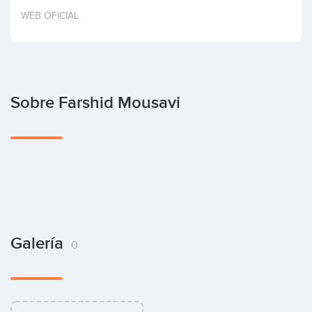
Invertir
WEB OFICIAL
Sobre Farshid Mousavi
Galería
0