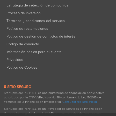
Estrategia de selección de compañías
Proceso de inversión
Términos y condiciones del servicio
Política de reclamaciones
Política de gestión de conflictos de interés
Código de conducta
Información básica para el cliente
Privacidad
Política de Cookies
SITIO SEGURO
Startupxplore PSFP, S.L. es una plataforma de financiación participativa
autorizada por la CNMV (Registro No. 18) conforme a la Ley 5/2015 de
Fomento de la Financiación Empresarial.
Consultar registro oficial
.
Startupxplore PSFP, S.L. es un Proveedor de Servicios de Financiación
Participativa registrado en la CNMV para actividades de financiación