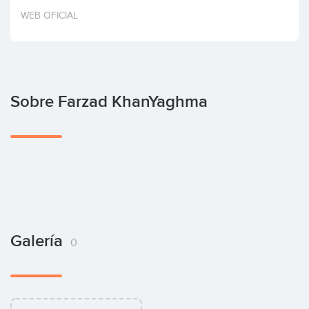
Invertir
WEB OFICIAL
Sobre Farzad KhanYaghma
Galería
0