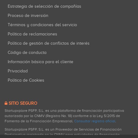
Estrategia de selección de compañías
Proceso de inversión
Términos y condiciones del servicio
Política de reclamaciones
Política de gestión de conflictos de interés
Código de conducta
Información básica para el cliente
Privacidad
Política de Cookies
SITIO SEGURO
Startupxplore PSFP, S.L. es una plataforma de financiación participativa
autorizada por la CNMV (Registro No. 18) conforme a la Ley 5/2015 de
Fomento de la Financiación Empresarial.
Consultar registro oficial
.
Startupxplore PSFP, S.L. es un Proveedor de Servicios de Financiación
Participativa registrado en la CNMV para actividades de financiación