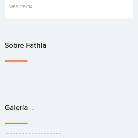
Invertir
WEB OFICIAL
Sobre Fathia
Galería
0