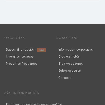
SECCIONES
NOSOTROS
Buscar financiación
Información corporativa
NEW
Invertir en startups
Blog en inglés
Preguntas frecuentes
Blog en español
Sobre nosotros
Contacto
MÁS INFORMACIÓN
Estrategia de selección de compañías