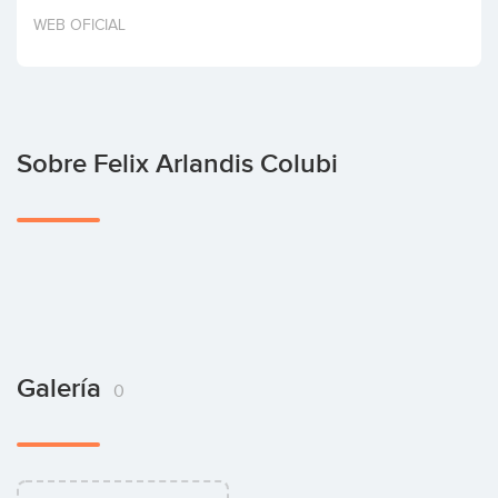
Invertir
WEB OFICIAL
Sobre Felix Arlandis Colubi
Galería
0