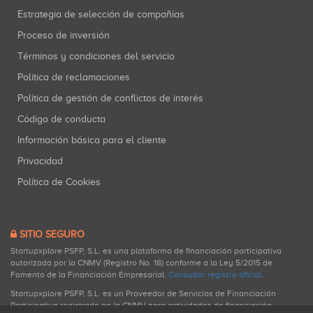
Estrategia de selección de compañías
Proceso de inversión
Términos y condiciones del servicio
Política de reclamaciones
Política de gestión de conflictos de interés
Código de conducta
Información básica para el cliente
Privacidad
Política de Cookies
SITIO SEGURO
Startupxplore PSFP, S.L. es una plataforma de financiación participativa
autorizada por la CNMV (Registro No. 18) conforme a la Ley 5/2015 de
Fomento de la Financiación Empresarial.
Consultar registro oficial
.
Startupxplore PSFP, S.L. es un Proveedor de Servicios de Financiación
Participativa registrado en la CNMV para actividades de financiación