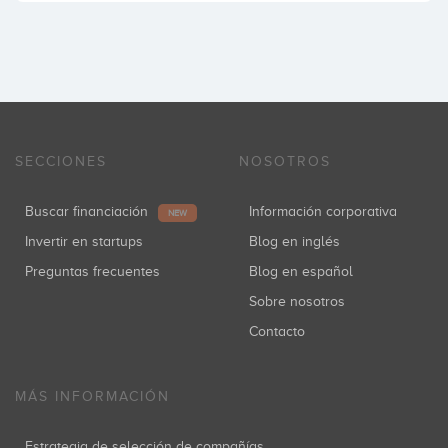
SECCIONES
NOSOTROS
Buscar financiación
Información corporativa
NEW
Invertir en startups
Blog en inglés
Preguntas frecuentes
Blog en español
Sobre nosotros
Contacto
MÁS INFORMACIÓN
Estrategia de selección de compañías