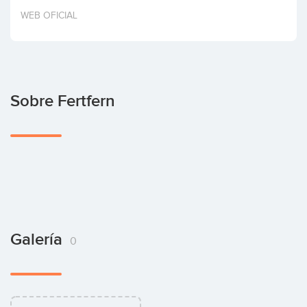
Invertir
WEB OFICIAL
Sobre Fertfern
Galería
0