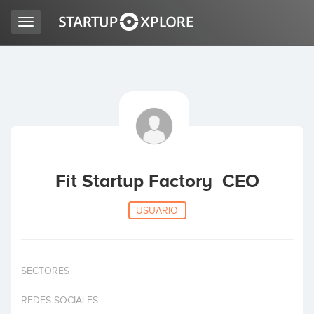
Toggle
navigation
BUSCO FINANCIACIÓN
REGISTRO
ACCESO
Fit Startup Factory CEO
USUARIO
SECTORES
Inicio
REDES SOCIALES