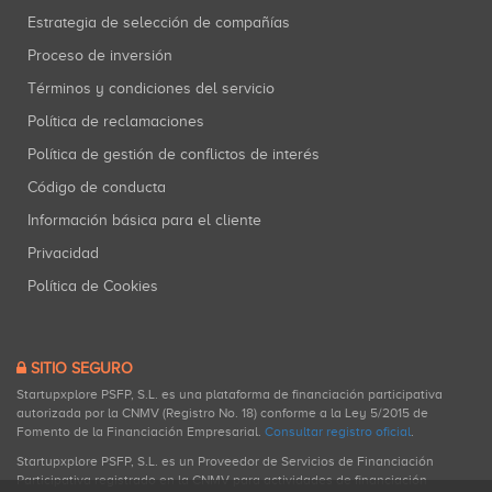
Estrategia de selección de compañías
Proceso de inversión
Términos y condiciones del servicio
Política de reclamaciones
Política de gestión de conflictos de interés
Código de conducta
Información básica para el cliente
Privacidad
Política de Cookies
SITIO SEGURO
Startupxplore PSFP, S.L. es una plataforma de financiación participativa
autorizada por la CNMV (Registro No. 18) conforme a la Ley 5/2015 de
Fomento de la Financiación Empresarial.
Consultar registro oficial
.
Startupxplore PSFP, S.L. es un Proveedor de Servicios de Financiación
Participativa registrado en la CNMV para actividades de financiación