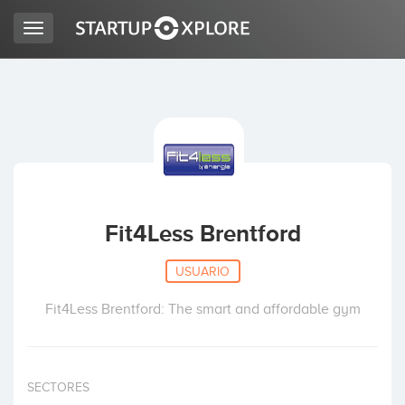
Toggle
navigation
BUSCO FINANCIACIÓN
REGISTRO
ACCESO
Fit4Less Brentford
USUARIO
Fit4Less Brentford: The smart and affordable gym
Inicio
SECTORES