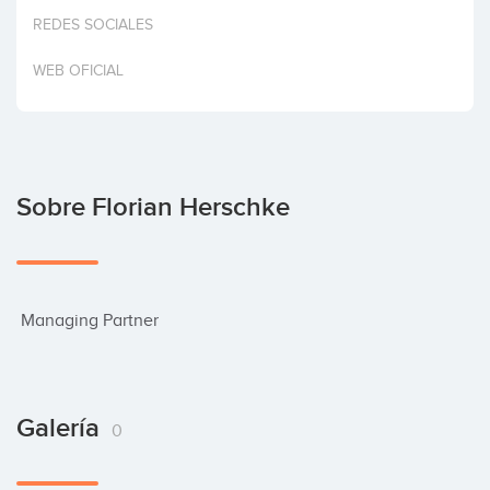
Invertir
REDES SOCIALES
WEB OFICIAL
Sobre Florian Herschke
 Managing Partner
Galería
0