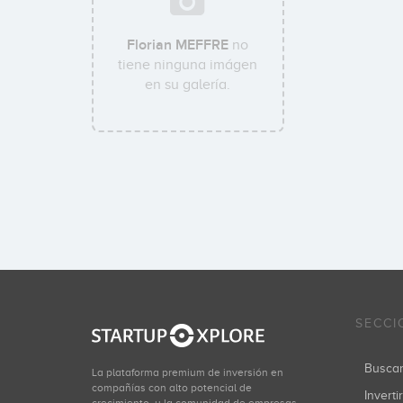
Florian MEFFRE
no
tiene ninguna imágen
en su galería.
SECCI
Busca
La plataforma premium de inversión en
compañías con alto potencial de
Inverti