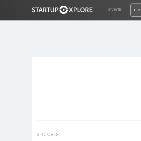
Invertir
BUS
BUSCO FINANCIACIÓN
REGISTRO
ACCESO
Inicio
Invertir
SECTORES