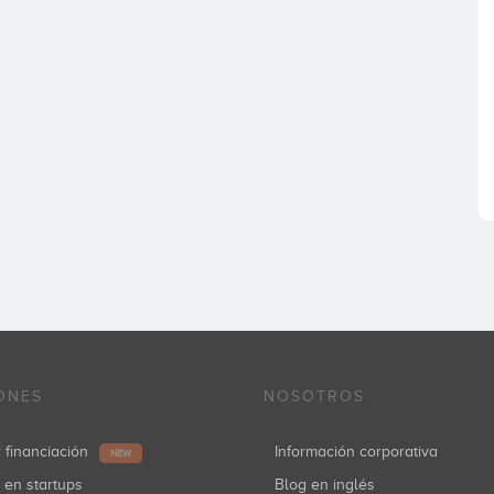
ONES
NOSOTROS
r financiación
Información corporativa
NEW
r en startups
Blog en inglés