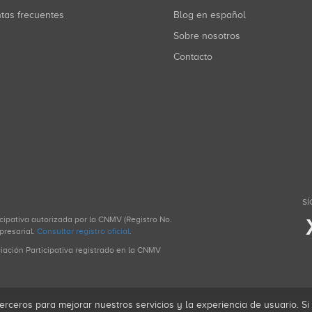
ntas frecuentes
Blog en español
Sobre nosotros
Contacto
SÍ
icipativa autorizada por la CNMV (Registro No.
presarial.
Consultar registro oficial
.
ciación Participativa registrado en la CNMV
erceros para mejorar nuestros servicios y la experiencia de usuario. S