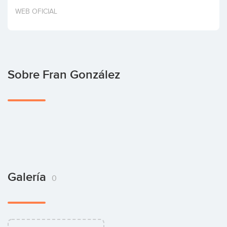
Invertir
WEB OFICIAL
Sobre Fran González
Galería
0