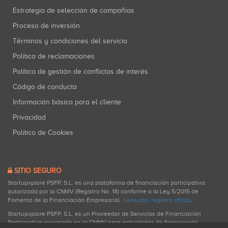
Estrategia de selección de compañías
Proceso de inversión
Términos y condiciones del servicio
Política de reclamaciones
Política de gestión de conflictos de interés
Código de conducta
Información básica para el cliente
Privacidad
Política de Cookies
SITIO SEGURO
Startupxplore PSFP, S.L. es una plataforma de financiación participativa
autorizada por la CNMV (Registro No. 18) conforme a la Ley 5/2015 de
Fomento de la Financiación Empresarial.
Consultar registro oficial
.
Startupxplore PSFP, S.L. es un Proveedor de Servicios de Financiación
Participativa registrado en la CNMV para actividades de financiación