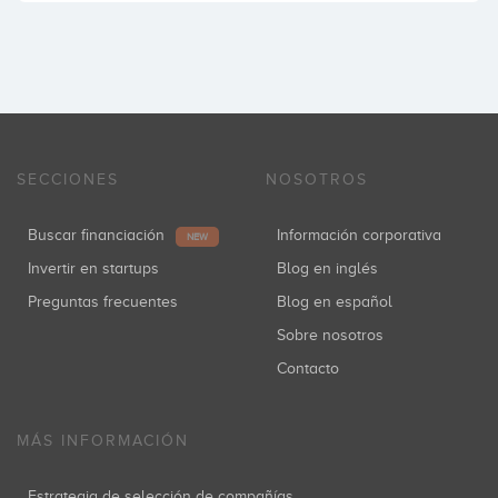
SECCIONES
NOSOTROS
Buscar financiación
Información corporativa
NEW
Invertir en startups
Blog en inglés
Preguntas frecuentes
Blog en español
Sobre nosotros
Contacto
MÁS INFORMACIÓN
Estrategia de selección de compañías