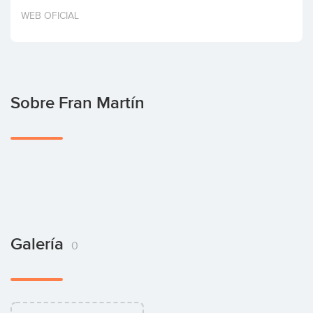
Invertir
WEB OFICIAL
Sobre Fran Martín
Galería
0