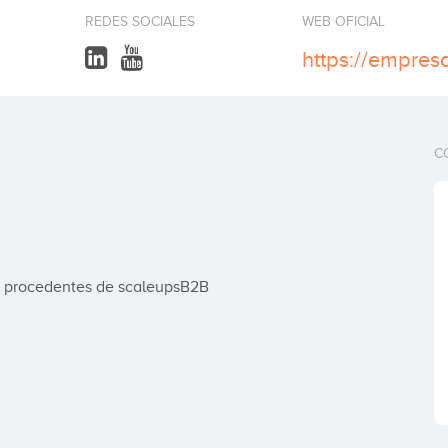
REDES SOCIALES
WEB OFICIAL
https://empres
C
s, procedentes de scaleupsB2B