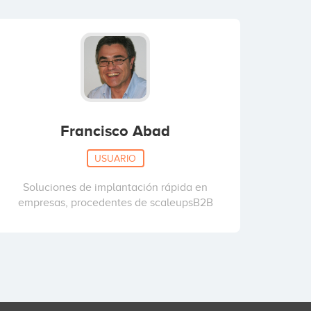
Francisco Abad
USUARIO
Soluciones de implantación rápida en
empresas, procedentes de scaleupsB2B