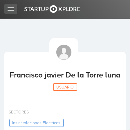
Toggle
navigation
BUSCO FINANCIACIÓN
REGISTRO
ACCESO
Francisco javier De la Torre luna
USUARIO
SECTORES
Inicio
Insinstalaciones-Electricas.