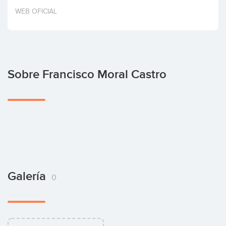
Invertir
WEB OFICIAL
Sobre Francisco Moral Castro
Galería
0