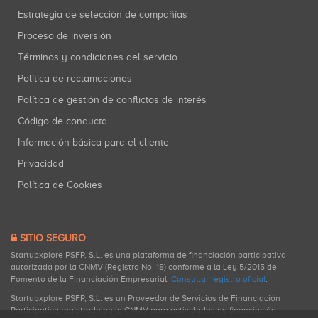
Estrategia de selección de compañías
Proceso de inversión
Términos y condiciones del servicio
Política de reclamaciones
Política de gestión de conflictos de interés
Código de conducta
Información básica para el cliente
Privacidad
Política de Cookies
SITIO SEGURO
Startupxplore PSFP, S.L. es una plataforma de financiación participativa
autorizada por la CNMV (Registro No. 18) conforme a la Ley 5/2015 de
Fomento de la Financiación Empresarial.
Consultar registro oficial
.
Startupxplore PSFP, S.L. es un Proveedor de Servicios de Financiación
Participativa registrado en la CNMV para actividades de financiación