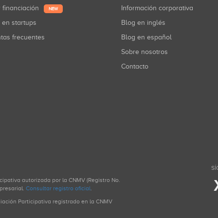
r financiación
Información corporativa
NEW
r en startups
Blog en inglés
ntas frecuentes
Blog en español
Sobre nosotros
Contacto
SÍ
icipativa autorizada por la CNMV (Registro No.
presarial.
Consultar registro oficial
.
ciación Participativa registrado en la CNMV