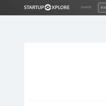
Invertir
BUS
BUSCO FINANCIACIÓN
REGISTRO
ACCESO
Inicio
Invertir