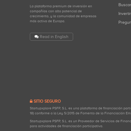
Busca
La plataforma premium de inversión en
compañías con alto potencial de
Inverti
crecimiento, y la comunidad de empresas
más activa de Europa.
Pregu
Read in English
SITIO SEGURO
Startupxplore PSFP, S.L. es una plataforma de financiación part
18) conforme a la Ley 5/2015 de Fomento de la Financiación Em
Startupxplore PSFP, S.L. es un Proveedor de Servicios de Finan
para actividades de financiación participativa.