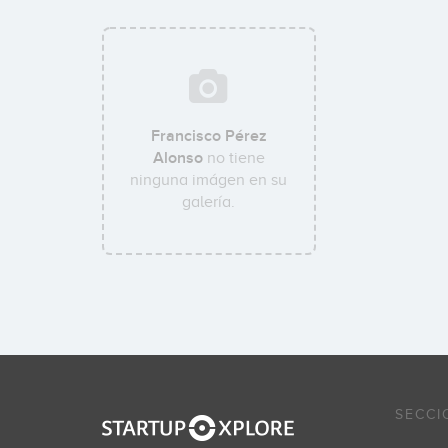
Francisco Pérez
Alonso
no tiene
ninguna imágen en su
galería.
SECCI