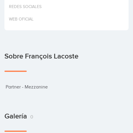
Invertir
REDES SOCIALES
WEB OFICIAL
Sobre François Lacoste
 Partner - Mezzanine
Galería
0