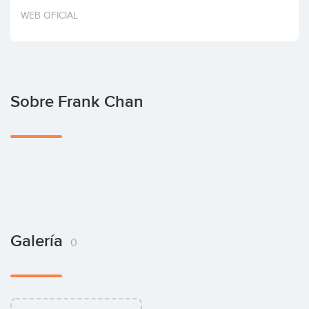
Invertir
WEB OFICIAL
Sobre Frank Chan
Galería
0