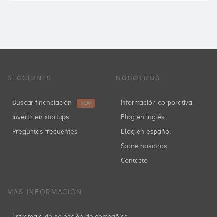
SECCIONES
NOSOTROS
Buscar financiación
Información corporativa
NEW
Invertir en startups
Blog en inglés
Preguntas frecuentes
Blog en español
Sobre nosotros
Contacto
MÁS INFORMACIÓN
Estrategia de selección de compañías